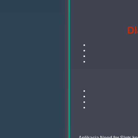
Dl
Aplikacja Need for Slots k