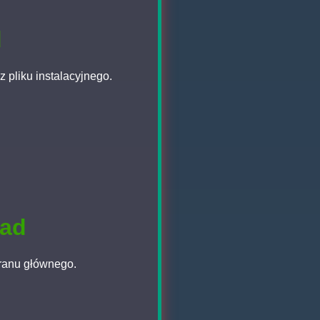
d
pliku instalacyjnego.
Pad
ranu głównego.