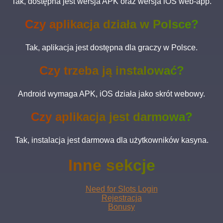
Tak, dostępna jest wersja APK oraz wersja iOS web-app.
Czy aplikacja działa w Polsce?
Tak, aplikacja jest dostępna dla graczy w Polsce.
Czy trzeba ją instalować?
Android wymaga APK, iOS działa jako skrót webowy.
Czy aplikacja jest darmowa?
Tak, instalacja jest darmowa dla użytkowników kasyna.
Inne sekcje
Need for Slots Login
Rejestracja
Bonusy