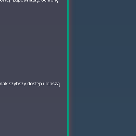
dnak szybszy dostęp i lepszą