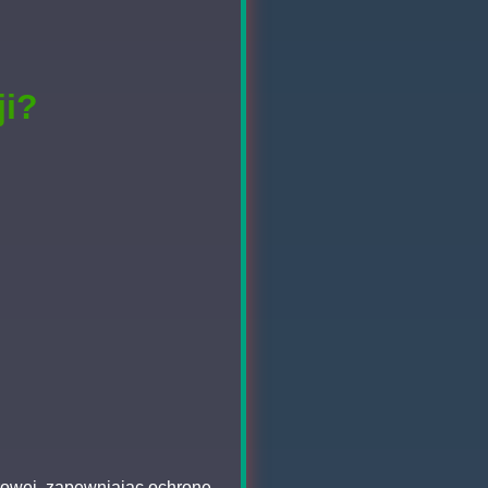
ji?
erowej, zapewniając ochronę