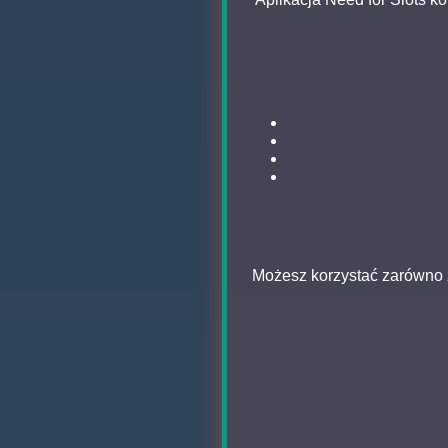
Możesz korzystać zarówno z 