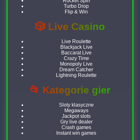
Rocket Spin
Turbo Drop
Flip & Win
🎲 Live Casino
Live Roulette
Blackjack Live
Baccarat Live
Crazy Time
Monopoly Live
Dream Catcher
Lightning Roulette
📂 Kategorie gier
Sloty klasyczne
Megaways
Jackpot slots
Gry live dealer
Crash games
Instant win games