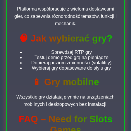
Platforma współpracuje z wieloma dostawcami
gier, co zapewnia różnorodność tematów, funkcji i
mechanik.
🧠 Jak wybierać gry?
Sprawdzaj RTP gry
Testuj demo przed grą na pieniądze
Dobieraj poziom zmienności (volatility)
Wybieraj gry dopasowane do stylu gry
📱 Gry mobilne
Wszystkie gry działają płynnie na urządzeniach
mobilnych i desktopowych bez instalacji.
FAQ – Need for Slots
Games